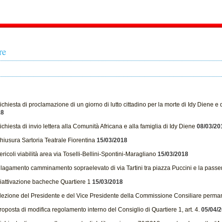
re
chiesta di proclamazione di un giorno di lutto cittadino per la morte di Idy Diene
18
chiesta di invio lettera alla Comunità Africana e alla famiglia di Idy Diene
08/03/20
hiusura Sartoria Teatrale Fiorentina
15/03/2018
ricoli viabilità area via Toselli-Bellini-Spontini-Maragliano
15/03/2018
llagamento camminamento sopraelevato di via Tartini tra piazza Puccini e la passer
iattivazione bacheche Quartiere 1
15/03/2018
lezione del Presidente e del Vice Presidente della Commissione Consiliare permane
oposta di modifica regolamento interno del Consiglio di Quartiere 1, art. 4.
05/04/