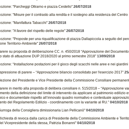
ozione: "Parcheggi Oltrarno e piazza Cestello"
26/07/2018
zione: "Misure per il contrasto alla rendita e il sostegno alla residenza del Centro 
ozione: "Manifattura Tabacchi"
26/07/2018
zione: "A favore del rispetto delle regole"
26/07/2018
zione: "Proposte per una riqualificazione di piazza Dallapiccola a seguito del percor
ne Territorio-Ambiente"
26/07/2018
arere su proposta di deliberazione CC. n. 450/2018 “Approvazione del Document
llo stato di attuazione DUP 2018/2020 al primo semestre 2018”
13/09/2018
zione: “Installazione postazioni per il gioco degli scacchi nelle aree e nei giardini 
spressione di parere – “Approvazione bilancio consolidato per l'esercizio 2017”
25
lezione del Presidente e Vice Presidente della Commissione Consiliare permanente
arere in merito alla proposta di delibera consiliare n. 515/2018 – “Approvazione v
mento della definizione del limite di intervento da applicare al patrimonio edilizio es
onico e documentale rispetto all’innovato quadro normativo e contestuale approvazi
to del Regolamento Edilizio - coordinamento con la variante al RU.”
04/10/2018
Surroga della Consigliera dimissionaria Lian Pellicanò"
04/10/2018
ichiesta di revoca dalla carica di Presidente della Commissione Ambiente e Territo
el Vicepresidente della stessa, Patrizia Bonanni"
04/10/2018