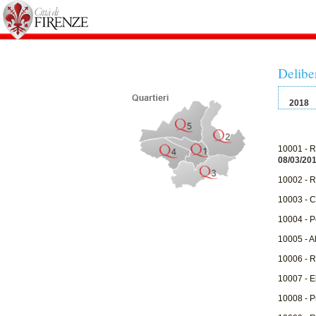
Delibe
2018
10001 - Ri
08/03/20
10002 - Ri
10003 - C
10004 - Pe
10005 - A
10006 - R
10007 - E
10008 - Pr