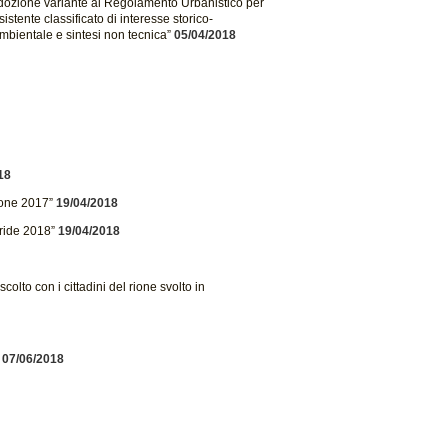
Adozione variante al Regolamento Urbanistico per
istente classificato di interesse storico-
mbientale e sintesi non tecnica”
05/04/2018
18
ione 2017”
19/04/2018
ride 2018”
19/04/2018
lto con i cittadini del rione svolto in
07/06/2018