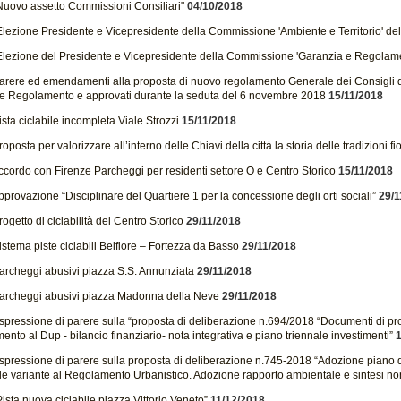
Nuovo assetto Commissioni Consiliari"
04/10/2018
Elezione Presidente e Vicepresidente della Commissione 'Ambiente e Territorio' del
Elezione del Presidente e Vicepresidente della Commissione 'Garanzia e Regolame
arere ed emendamenti alla proposta di nuovo regolamento Generale dei Consigli d
e Regolamento e approvati durante la seduta del 6 novembre 2018
15/11/2018
sta ciclabile incompleta Viale Strozzi
15/11/2018
oposta per valorizzare all’interno delle Chiavi della città la storia delle tradizioni fi
ccordo con Firenze Parcheggi per residenti settore O e Centro Storico
15/11/2018
provazione “Disciplinare del Quartiere 1 per la concessione degli orti sociali”
29/1
ogetto di ciclabilità del Centro Storico
29/11/2018
stema piste ciclabili Belfiore – Fortezza da Basso
29/11/2018
archeggi abusivi piazza S.S. Annunziata
29/11/2018
archeggi abusivi piazza Madonna della Neve
29/11/2018
spressione di parere sulla “proposta di deliberazione n.694/2018 “Documenti di 
nto al Dup - bilancio finanziario- nota integrativa e piano triennale investimenti”
1
spressione di parere sulla proposta di deliberazione n.745-2018 “Adozione piano 
le variante al Regolamento Urbanistico. Adozione rapporto ambientale e sintesi no
ista nuova ciclabile piazza Vittorio Veneto”
11/12/2018