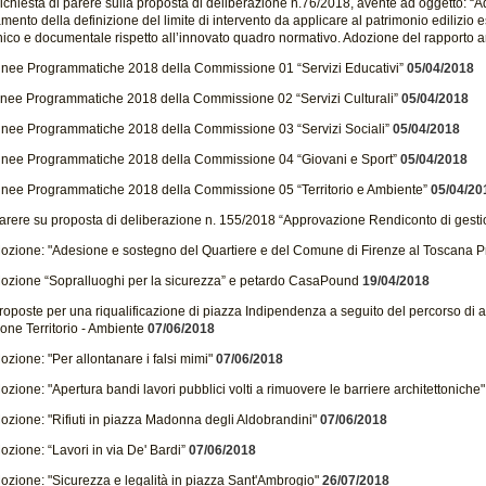
ichiesta di parere sulla proposta di deliberazione n.76/2018, avente ad oggetto: “
mento della definizione del limite di intervento da applicare al patrimonio edilizio es
nico e documentale rispetto all’innovato quadro normativo. Adozione del rapporto a
inee Programmatiche 2018 della Commissione 01 “Servizi Educativi”
05/04/2018
inee Programmatiche 2018 della Commissione 02 “Servizi Culturali”
05/04/2018
inee Programmatiche 2018 della Commissione 03 “Servizi Sociali”
05/04/2018
inee Programmatiche 2018 della Commissione 04 “Giovani e Sport”
05/04/2018
inee Programmatiche 2018 della Commissione 05 “Territorio e Ambiente”
05/04/20
arere su proposta di deliberazione n. 155/2018 “Approvazione Rendiconto di gest
ozione: "Adesione e sostegno del Quartiere e del Comune di Firenze al Toscana P
ozione “Sopralluoghi per la sicurezza” e petardo CasaPound
19/04/2018
oposte per una riqualificazione di piazza Indipendenza a seguito del percorso di asco
ne Territorio - Ambiente
07/06/2018
zione: "Per allontanare i falsi mimi"
07/06/2018
zione: "Apertura bandi lavori pubblici volti a rimuovere le barriere architettoniche"
ozione: "Rifiuti in piazza Madonna degli Aldobrandini"
07/06/2018
zione: “Lavori in via De' Bardi”
07/06/2018
ozione: "Sicurezza e legalità in piazza Sant'Ambrogio"
26/07/2018