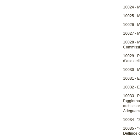
10024 - M
10025 - Mo
10026 - M
10027 - Mo
10028 - Mo
Commissio
10029 - P
d’atto de
10030 - Mo
10031 - E
10032 - E
10033 - P
l'aggiorna
architett
Adeguamen
10034 - "
10035 - "R
Delfinoe d