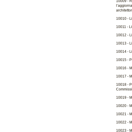
10009 - R
l’aggiorna
architetto
10010 - L
10011 - L
10012 - L
10013 - L
10014 - L
10015 - P
10016 - M
10017 - M
10018 - Pr
Commissio
10019 - Mo
10020 - Mo
10021 - M
10022 - Mo
10023 - M