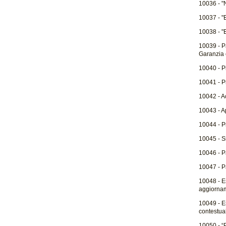
10036 - "
10037 - "
10038 - "
10039 - P
Garanzia 
10040 - Pi
10041 - Pr
10042 - A
10043 - Ap
10044 - Pr
10045 - Si
10046 - P
10047 - P
10048 - E
aggiorname
10049 - E
contestua
10050 - “P